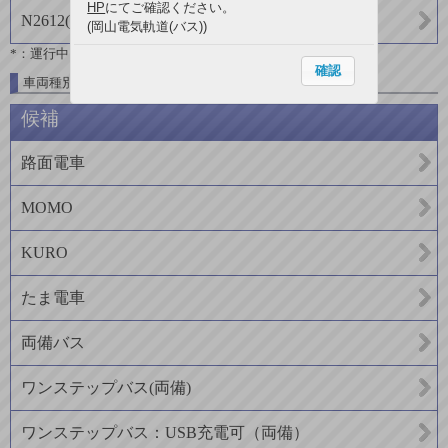
HP
にてご確認ください。
N2612
(
両備バス
)
(岡山電気軌道(バス))
*：運行中
確認
車両種別一覧
候補
路面電車
MOMO
KURO
たま電車
両備バス
ワンステップバス(両備)
ワンステップバス：USB充電可（両備）