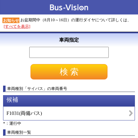
お盆期間中（8月10～16日）の運行ダイヤについて詳しくは、
お知らせ
[すべてを表示]
車両指定
車両種別
「
サイバス
」
の車両番号
候補
F1031
(
両備バス
)
*：運行中
車両種別一覧