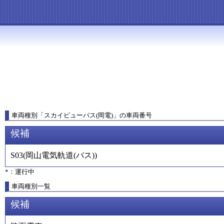
車両種別
「
スカイビューバス(岡電)
」
の車両番号
候補
S03
(
岡山電気軌道(バス)
)
*：運行中
車両種別一覧
候補