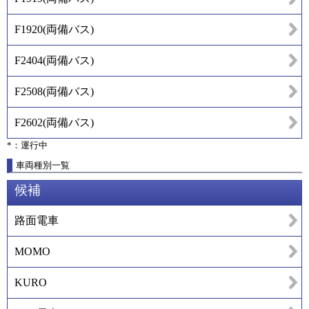
F1920
(
両備バス
)
F2404
(
両備バス
)
F2508
(
両備バス
)
F2602
(
両備バス
)
*：運行中
車両種別一覧
候補
路面電車
MOMO
KURO