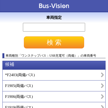
車両指定
車両種別
「
ワンステップバス：USB充電可（両備）
」
の車両番号
候補
*F2403
(
両備バス
)
F1905
(
両備バス
)
F1906
(
両備バス
)
F1919
(
両備バス
)