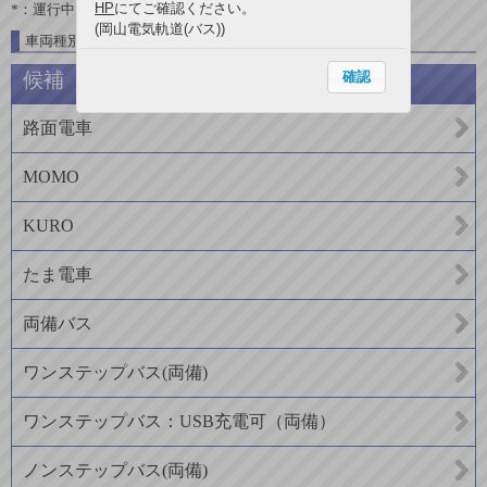
HP
にてご確認ください。
*：運行中
(岡山電気軌道(バス))
車両種別一覧
確認
候補
路面電車
MOMO
KURO
たま電車
両備バス
ワンステップバス(両備)
ワンステップバス：USB充電可（両備）
ノンステップバス(両備)