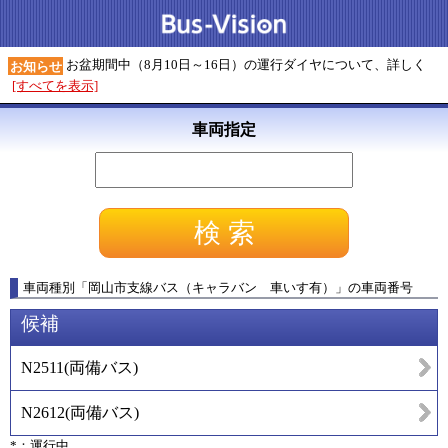
お盆期間中（8月10日～16日）の運行ダイヤについて、詳しく
お知らせ
[すべてを表示]
車両指定
車両種別
「
岡山市支線バス（キャラバン 車いす有）
」
の車両番号
候補
N2511
(
両備バス
)
N2612
(
両備バス
)
*：運行中