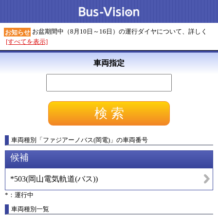
お盆期間中（8月10日～16日）の運行ダイヤについて、詳しく
お知らせ
[すべてを表示]
車両指定
車両種別
「
ファジアーノバス(岡電)
」
の車両番号
候補
*503
(
岡山電気軌道(バス)
)
*：運行中
車両種別一覧