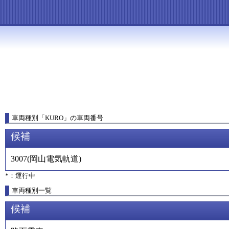
車両種別
「
KURO
」
の車両番号
候補
3007
(
岡山電気軌道
)
*：運行中
車両種別一覧
候補