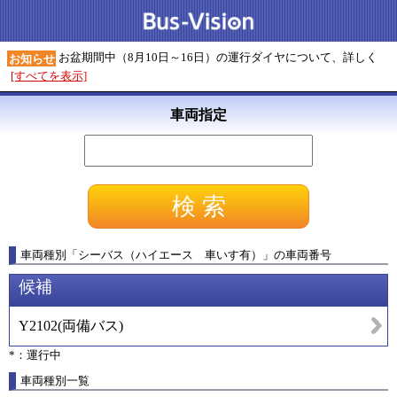
お盆期間中（8月10日～16日）の運行ダイヤについて、詳しく
お知らせ
[すべてを表示]
車両指定
車両種別
「
シーバス（ハイエース 車いす有）
」
の車両番号
候補
Y2102
(
両備バス
)
*：運行中
車両種別一覧