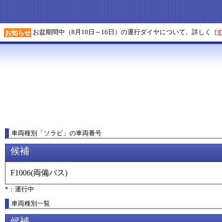
お盆期間中（8月10日～16日）の運行ダイヤについて、詳しく
[
お知らせ
車両種別
「
ソラビ
」
の車両番号
候補
F1006
(
両備バス
)
*：運行中
車両種別一覧
候補