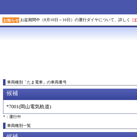
お盆期間中（8月10日～16日）の運行ダイヤについて、詳しく
[
お知らせ
車両種別
「
たま電車
」
の車両番号
候補
*7001
(
岡山電気軌道
)
*：運行中
車両種別一覧
候補