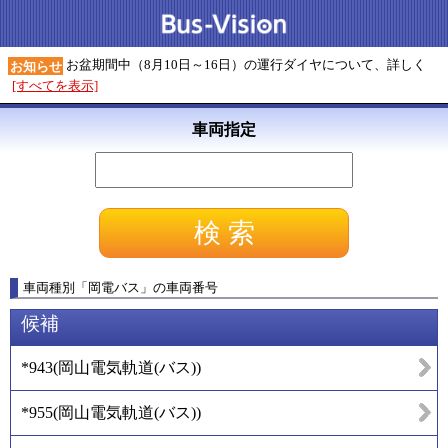
お盆期間中（8月10日～16日）の運行ダイヤについて、詳しく
お知らせ
[すべてを表示]
車両指定
車両種別
「
岡電バス
」
の車両番号
候補
*943
(
岡山電気軌道(バス)
)
*955
(
岡山電気軌道(バス)
)