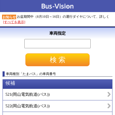
お盆期間中（8月10日～16日）の運行ダイヤについて、詳しく
お知らせ
[すべてを表示]
車両指定
車両種別
「
たまバス
」
の車両番号
候補
521
(
岡山電気軌道(バス)
)
522
(
岡山電気軌道(バス)
)