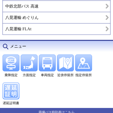
中鉄北部バス 高速
八晃運輸 めぐりん
八晃運輸 FLAt
メニュー
乗降指定
方面指定
車両指定
近傍停留所
指定停留所
遅延証明書
両備バス時刻表はこちら