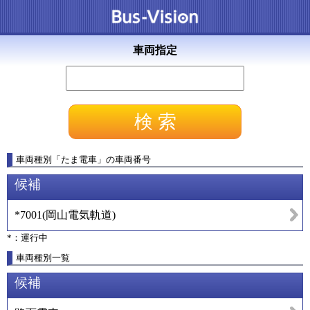
車両指定
車両種別
「
たま電車
」
の車両番号
候補
*7001
(
岡山電気軌道
)
*：運行中
車両種別一覧
候補