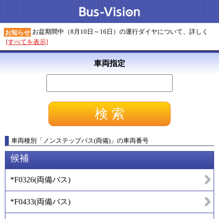
お盆期間中（8月10日～16日）の運行ダイヤについて、詳しく
お知らせ
[すべてを表示]
車両指定
車両種別
「
ノンステップバス(両備)
」
の車両番号
候補
*F0326
(
両備バス
)
*F0433
(
両備バス
)