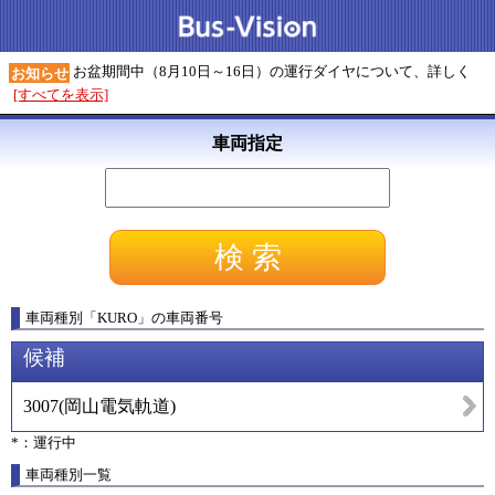
お盆期間中（8月10日～16日）の運行ダイヤについて、詳しく
お知らせ
[すべてを表示]
車両指定
車両種別
「
KURO
」
の車両番号
候補
3007
(
岡山電気軌道
)
*：運行中
車両種別一覧