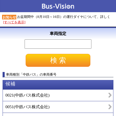
お盆期間中（8月10日～16日）の運行ダイヤについて、詳しく
お知らせ
[すべてを表示]
車両指定
車両種別
「
中鉄バス
」
の車両番号
候補
0021
(
中鉄バス株式会社
)
0051
(
中鉄バス株式会社
)