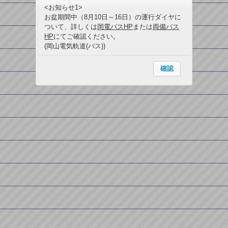
<お知らせ1>
お盆期間中（8月10日～16日）の運行ダイヤに
ついて、詳しくは
岡電バスHP
または
両備バス
HP
にてご確認ください。
(岡山電気軌道(バス))
確認