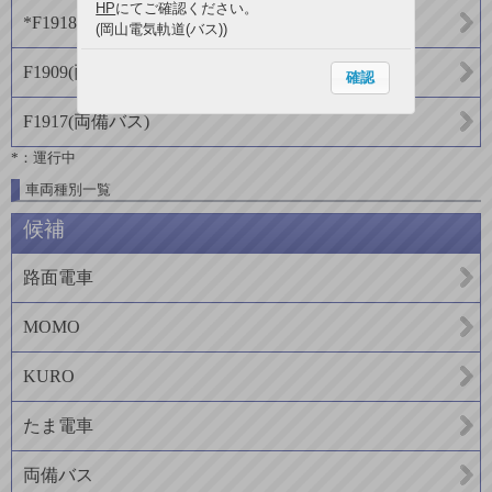
HP
にてご確認ください。
*F1918
(
両備バス
)
(岡山電気軌道(バス))
F1909
(
両備バス
)
確認
F1917
(
両備バス
)
*：運行中
車両種別一覧
候補
路面電車
MOMO
KURO
たま電車
両備バス