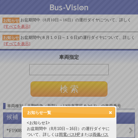
お盆期間中（8月10日～16日）の運行ダイヤについて、詳しく
お知らせ
[すべてを表示]
お盆期間中(８月１０日～１６日)の運行ダイヤについて、詳しく
お知らせ
[すべてを表示]
車両指定
車両種別
「
玉野特急（新型）：USB充電可 & Wi-Fi
」
の車両番号
お知らせ一覧
候補
<お知らせ1>
お盆期間中（8月10日～16日）の運行ダイヤに
*F1908
(
両備バス
)
ついて、詳しくは
岡電バスHP
または
両備バス