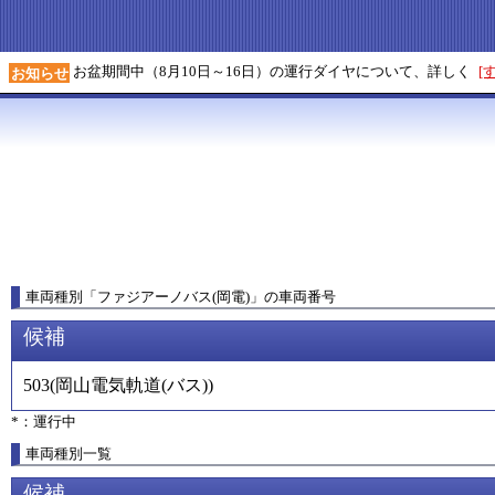
お盆期間中（8月10日～16日）の運行ダイヤについて、詳しく
[
お知らせ
車両種別
「
ファジアーノバス(岡電)
」
の車両番号
候補
503
(
岡山電気軌道(バス)
)
*：運行中
車両種別一覧
候補