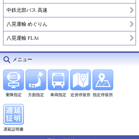
中鉄北部バス 高速
八晃運輸 めぐりん
八晃運輸 FLAt
メニュー
乗降指定
方面指定
車両指定
近傍停留所
指定停留所
遅延証明書