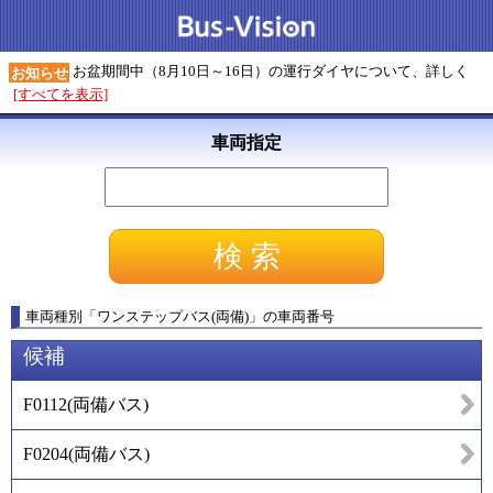
お盆期間中（8月10日～16日）の運行ダイヤについて、詳しく
お知らせ
[すべてを表示]
車両指定
車両種別
「
ワンステップバス(両備)
」
の車両番号
候補
F0112
(
両備バス
)
F0204
(
両備バス
)