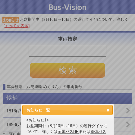
お盆期間中（8月10日～16日）の運行ダイヤについて、詳しく
お知らせ
[すべてを表示]
車両指定
車両種別
「
八晃運輸 めぐりん
」
の車両番号
候補
お知らせ一覧
1816
(
八晃運輸
)
<お知らせ1>
1893
(
八晃運輸
)
お盆期間中（8月10日～16日）の運行ダイヤに
ついて、詳しくは
岡電バスHP
または
両備バス
*：運行中