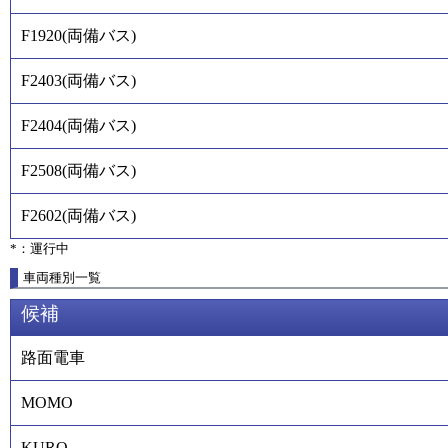
F1920
(
両備バス
)
F2403
(
両備バス
)
F2404
(
両備バス
)
F2508
(
両備バス
)
F2602
(
両備バス
)
*：運行中
車両種別一覧
候補
路面電車
MOMO
KURO