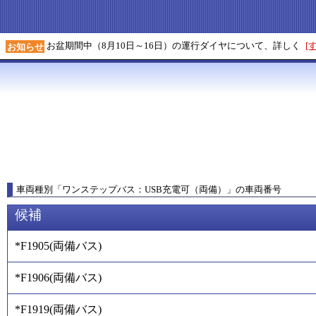
お盆期間中（8月10日～16日）の運行ダイヤについて、詳しく
[
お知らせ
車両種別
「
ワンステップバス：USB充電可（両備）
」
の車両番号
候補
*F1905
(
両備バス
)
*F1906
(
両備バス
)
*F1919
(
両備バス
)