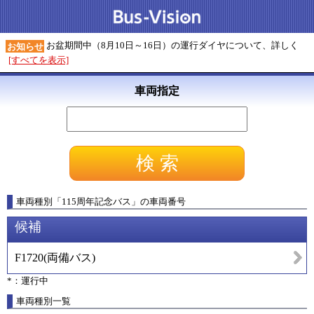
お盆期間中（8月10日～16日）の運行ダイヤについて、詳しく
お知らせ
[すべてを表示]
車両指定
車両種別
「
115周年記念バス
」
の車両番号
候補
F1720
(
両備バス
)
*：運行中
車両種別一覧