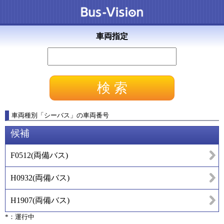
車両指定
車両種別
「
シーバス
」
の車両番号
候補
F0512
(
両備バス
)
H0932
(
両備バス
)
H1907
(
両備バス
)
*：運行中